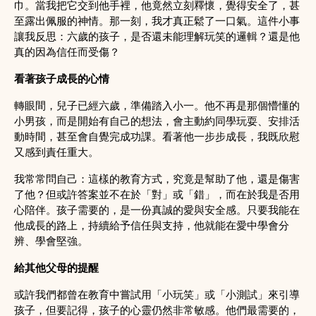
巾。當我把它交到他手裡，他竟然立刻釋懷，覺得安全了，甚
至露出佩服的神情。那一刻，我才真正鬆了一口氣。這件小事
讓我反思：六歲的孩子，是否還未能理解玩笑的邏輯？還是他
真的因為信任而受傷？
看著孩子成長的心情
轉眼間，兒子已經六歲，準備踏入小一。他不再是那個懵懂的
小男孩，而是開始有自己的想法，會主動約同學玩耍、安排活
動時間，甚至會自覺完成功課。看著他一步步成長，我既欣慰
又感到責任重大。
我常常問自己：這樣的教育方式，究竟是幫助了他，還是傷害
了他？但或許答案並不在於「對」或「錯」，而在於我是否用
心陪伴。孩子需要的，是一份真誠的愛與安全感。只要我能在
他成長的路上，持續給予信任與支持，他就能在愛中學會分
辨、學會堅強。
給其他父母的提醒
或許我們都曾在教育中嘗試用「小玩笑」或「小測試」來引導
孩子，但要記得，孩子的心靈仍然非常敏感。他們最需要的，