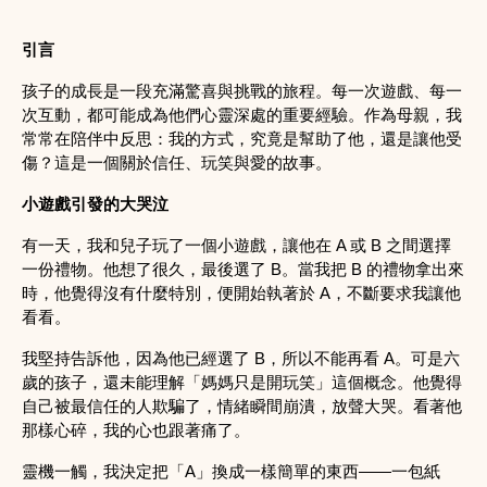
引言
孩子的成長是一段充滿驚喜與挑戰的旅程。每一次遊戲、每一
次互動，都可能成為他們心靈深處的重要經驗。作為母親，我
常常在陪伴中反思：我的方式，究竟是幫助了他，還是讓他受
傷？這是一個關於信任、玩笑與愛的故事。
小遊戲引發的大哭泣
有一天，我和兒子玩了一個小遊戲，讓他在 A 或 B 之間選擇
一份禮物。他想了很久，最後選了 B。當我把 B 的禮物拿出來
時，他覺得沒有什麼特別，便開始執著於 A，不斷要求我讓他
看看。
我堅持告訴他，因為他已經選了 B，所以不能再看 A。可是六
歲的孩子，還未能理解「媽媽只是開玩笑」這個概念。他覺得
自己被最信任的人欺騙了，情緒瞬間崩潰，放聲大哭。看著他
那樣心碎，我的心也跟著痛了。
靈機一觸，我決定把「A」換成一樣簡單的東西——一包紙